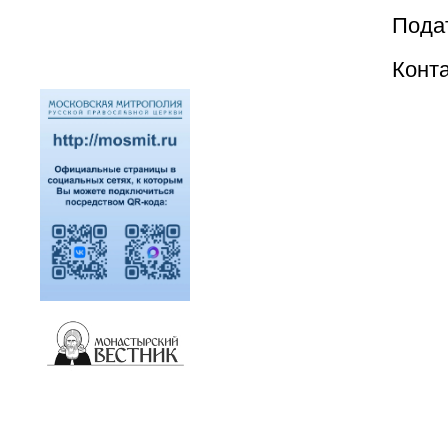
Пода
Конт